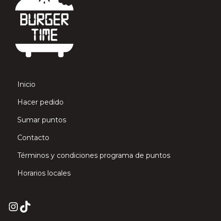
r
k
B
u
r
g
e
Inicio
r
Hacer pedido
c
Sumar puntos
a
Contacto
n
t
Términos y condiciones programa de puntos
i
Horarios locales
d
a
Instagram
TikTok
d