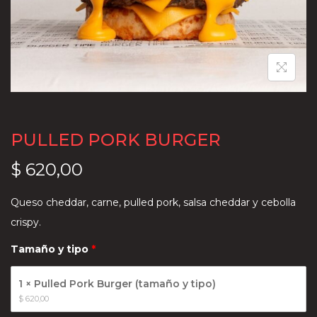
a
i
c
d
i
o
ó
n
PULLED PORK BURGER
$
620,00
Queso cheddar, carne, pulled pork, salsa cheddar y cebolla
crispy.
Tamaño y tipo
1 × Pulled Pork Burger (tamaño y tipo)
$
 620,00